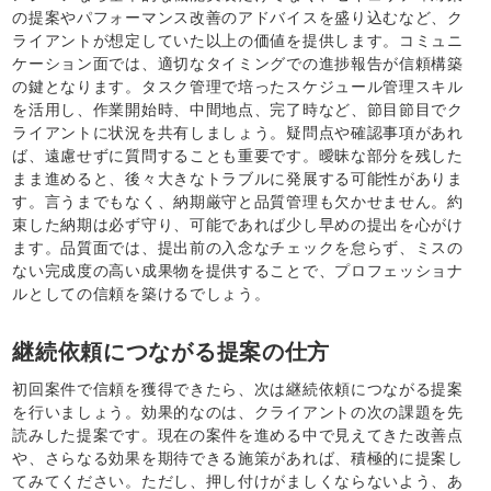
の提案やパフォーマンス改善のアドバイスを盛り込むなど、ク
ライアントが想定していた以上の価値を提供します。コミュニ
ケーション面では、適切なタイミングでの進捗報告が信頼構築
の鍵となります。タスク管理で培ったスケジュール管理スキル
を活用し、作業開始時、中間地点、完了時など、節目節目でク
ライアントに状況を共有しましょう。疑問点や確認事項があれ
ば、遠慮せずに質問することも重要です。曖昧な部分を残した
まま進めると、後々大きなトラブルに発展する可能性がありま
す。言うまでもなく、納期厳守と品質管理も欠かせません。約
束した納期は必ず守り、可能であれば少し早めの提出を心がけ
ます。品質面では、提出前の入念なチェックを怠らず、ミスの
ない完成度の高い成果物を提供することで、プロフェッショナ
ルとしての信頼を築けるでしょう。
継続依頼につながる提案の仕方
初回案件で信頼を獲得できたら、次は継続依頼につながる提案
を行いましょう。効果的なのは、クライアントの次の課題を先
読みした提案です。現在の案件を進める中で見えてきた改善点
や、さらなる効果を期待できる施策があれば、積極的に提案し
てみてください。ただし、押し付けがましくならないよう、あ