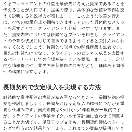
くまでクライアントの利益を最優先に考えた提案であることを
伝えることが大切です。提案の際は、具体的な数値や事例を交
えて説明すると説得力が増します。「このような改善を行え
ば、○○%の効果向上が期待できます」といった具体的なメリッ
トを示すことで、クライアントも判断しやすくなります。ま
た、提案内容については段階的なプランを用意し、クライアン
トの予算や状況に応じて選択できるようにすると受け入れられ
やすくなるでしょう。長期的な視点での関係構築も重要です。
目先の利益だけでなく、クライアントのビジネス成長を支援す
るパートナーとしての立場を築くことを意識しましょう。定期
的な情報提供や、業界の最新動向の共有なども、価値ある関係
性の構築に役立ちます。
長期契約で安定収入を実現する方法
継続的な案件受注の実績が積み重なってきたら、長期契約の提
案を検討しましょう。長期契約は安定収入の確保につながる重
要な仕組みです。契約期間は3ヶ月から1年程度が一般的です
が、クライアントの事業サイクルや予算計画に合わせて調整す
ることが大切です。単価アップ交渉も、長期契約締結のタイミ
ングで行うのが効果的でしょう。これまでの実績や提供してき