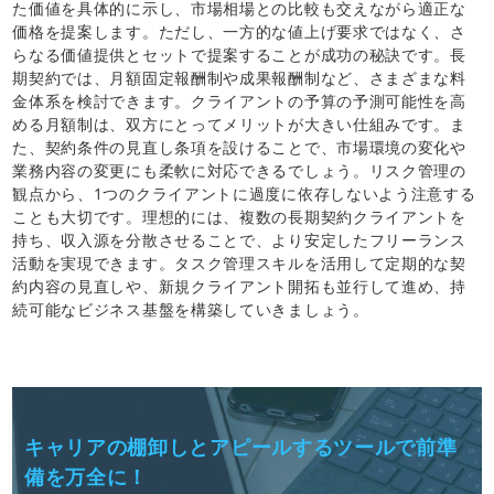
た価値を具体的に示し、市場相場との比較も交えながら適正な
価格を提案します。ただし、一方的な値上げ要求ではなく、さ
らなる価値提供とセットで提案することが成功の秘訣です。長
期契約では、月額固定報酬制や成果報酬制など、さまざまな料
金体系を検討できます。クライアントの予算の予測可能性を高
める月額制は、双方にとってメリットが大きい仕組みです。ま
た、契約条件の見直し条項を設けることで、市場環境の変化や
業務内容の変更にも柔軟に対応できるでしょう。リスク管理の
観点から、1つのクライアントに過度に依存しないよう注意する
ことも大切です。理想的には、複数の長期契約クライアントを
持ち、収入源を分散させることで、より安定したフリーランス
活動を実現できます。タスク管理スキルを活用して定期的な契
約内容の見直しや、新規クライアント開拓も並行して進め、持
続可能なビジネス基盤を構築していきましょう。
キャリアの棚卸しとアピールするツールで前準
備を万全に！