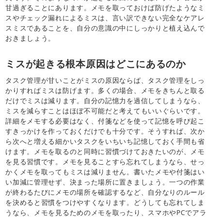
甘過ぎることにあります。メモを取っておけば防げたようなミ
スやチェック漏れによるミスは、言い訳できない完全なケアレ
スミスであることを、自分の意識の中にしっかりと植え込んで
おきましょう。
ミスが起きる根本原因はどこにあるのか
タスク管理が甘いことがミスの原因ならば、タスク管理をしっ
かりすればミスは防げます。多くの場合、メモをきちんと取る
だけでミスは減ります。自分の記憶力を過信してしまうなら、
ミスを減らすことはほぼ不可能だと考えてもいいぐらいです。
詳細をメモする必要はなく、付箋などを使って記憶を呼び起こ
すきっかけを作っておくだけでも十分です。そうすれば、次か
ら次へと増える細かいタスクをいちいち記憶しておく手間も省
けます。メモを取るのと同時に習慣づけておきたいのが、メモ
を見る習慣です。メモを見ることすら忘れてしまうなら、せっ
かくメモを取ってもミスは減りません。書いたメモや付箋はい
い加減に管理せず、決まった場所に置きましょう。一つの作業
が終わるたびにメモの場所を確認するなど、自分なりのルール
を決めると習慣をつけやすくなります。どうしても忘れてしま
うなら、メモを見るためのメモを取ったり、スマホやPCでアラ