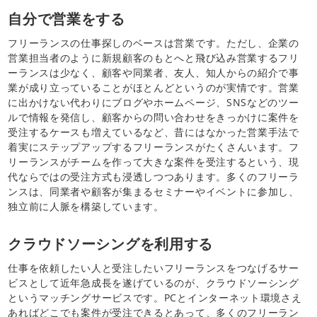
自分で営業をする
フリーランスの仕事探しのベースは営業です。ただし、企業の
営業担当者のように新規顧客のもとへと飛び込み営業するフリ
ーランスは少なく、顧客や同業者、友人、知人からの紹介で事
業が成り立っていることがほとんどというのが実情です。営業
に出かけない代わりにブログやホームページ、SNSなどのツー
ルで情報を発信し、顧客からの問い合わせをきっかけに案件を
受注するケースも増えているなど、昔にはなかった営業手法で
着実にステップアップするフリーランスがたくさんいます。フ
リーランスがチームを作って大きな案件を受注するという、現
代ならではの受注方式も浸透しつつあります。多くのフリーラ
ンスは、同業者や顧客が集まるセミナーやイベントに参加し、
独立前に人脈を構築しています。
クラウドソーシングを利用する
仕事を依頼したい人と受注したいフリーランスをつなげるサー
ビスとして近年急成長を遂げているのが、クラウドソーシング
というマッチングサービスです。PCとインターネット環境さえ
あればどこでも案件が受注できるとあって、多くのフリーラン