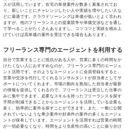
スが活用しています。在宅の単発案件が数多く募集されてお
り、新しいことにチャレンジしたい人や実績を増やしたい人な
どに最適です。クラウドソーシングは単価が低いとよく言われ
ますが、他のフリーランスとの提案競争や単価交渉などを通し
て学べることがたくさんありますし、コツコツと実績を積み上
げていけば高単価の案件を受注できる場合もあります。
フリーランス専門のエージェントを利用する
自分で営業することに抵抗がある人や、営業に多くの時間をか
けたくない人におすすめなのが、フリーランス専門のエージェ
ント活用です。そのようなエージェントに会員登録をすると、
営業や交渉を代行してくれるコンサルタントが担当者としてサ
ポートについてくれます。市場の動向を熟知した担当者が最新
の情報を提供してくれるので、フリーランスは受注した仕事の
みに集中できます。必要なスキルを持ったフリーランスを探す
手間が削減できることからエージェントを活用している企業も
多く、効率的に案件を探すことができます。また、一般に公開
されていないような希少案件や好条件の案件の多くもエージェ
ントが保有しています。エージェントを活用すれば営業の時間
が一切必要なくなり、時間をより生産性の高いことに振り分け